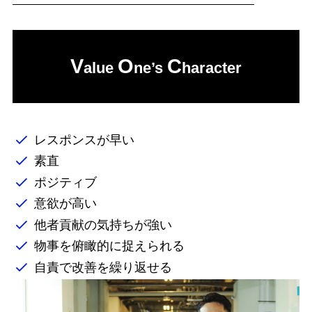
V
O
C
alue
ne’s
haracter
レスポンスが早い
素直
ポジティブ
意欲が高い
他者貢献の気持ちが強い
物事を俯瞰的に捉えられる
自責で改善を繰り返せる